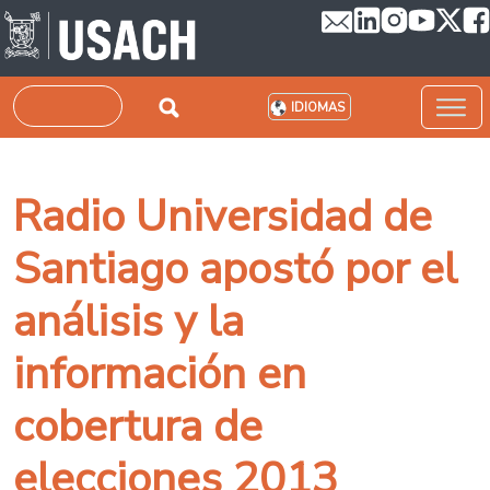
Pasar al contenido principal
Buscar
IDIOMAS
Radio Universidad de
Santiago apostó por el
análisis y la
información en
cobertura de
elecciones 2013