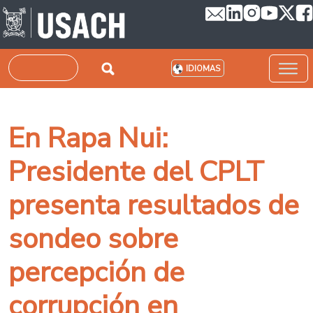
Pasar al contenido principal
Buscar
IDIOMAS
En Rapa Nui:
Presidente del CPLT
presenta resultados de
sondeo sobre
percepción de
corrupción en