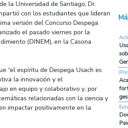
 de la Universidad de Santiago, Dr.
mpartió con los estudiantes que lideran
Má
tima versión del Concurso Despega
nizado el pasado viernes por la
Act
ndimiento (DINEM), en la Casona
Usa
sob
Ge
ue “el espíritu de Despega Usach es
Pro
tiva la innovación y el
Aca
jo en equipo y colaborativo y, por
for
ges
temáticas relacionadas con la ciencia y
en impactar positivamente en la
Est
Doc
Psi