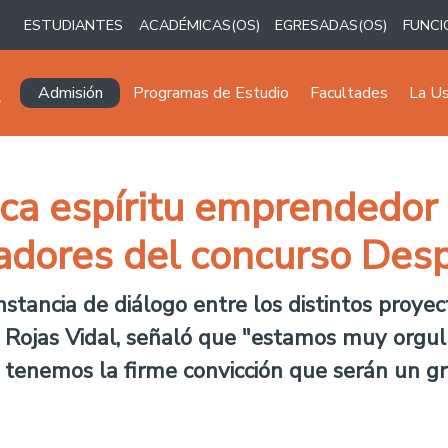
ESTUDIANTES
ACADÉMICAS(OS)
EGRESADAS(OS)
FUNCI
Navegación principal
Admisión
Programas de Estudio
Facultades
La U
aca espíritu emprendedor
adores del concurso De
instancia de diálogo entre los distintos proy
igo Rojas Vidal, señaló que "estamos muy orgu
y tenemos la firme convicción que serán un g