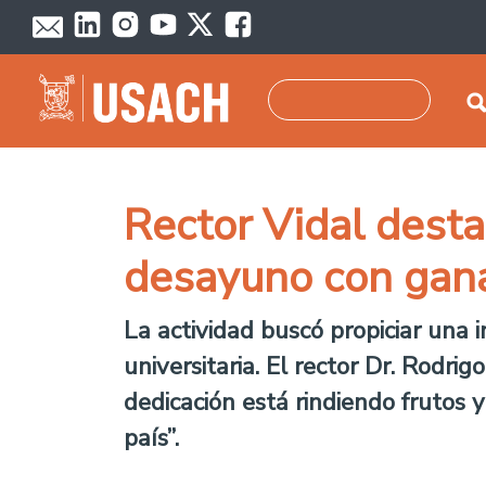
Pasar al contenido principal
Buscar
Rector Vidal dest
desayuno con gan
La actividad buscó propiciar una 
universitaria. El rector Dr. Rodr
dedicación está rindiendo frutos 
país”.