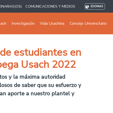
ONARIAS(OS)
COMUNICACIONES Y MEDIOS
IDIOMAS
sach
Investigación
Vida Usachina
Consejo Universitario
 de estudiantes en
spega Usach 2022
ectos y la máxima autoridad
llosos de saber que su esfuerzo y
ran aporte a nuestro plantel y