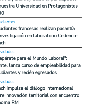
nuestra Universidad en Protagonistas
30
udiantes
udiantes francesas realizan pasantía
investigación en laboratorio Cedenna-
ach
ividades
epárate para el Mundo Laboral":
ntel lanza curso de empleabilidad para
udiantes y recién egresados
ividades
ch impulsa el diálogo internacional
re innovación territorial con encuentro
noma RM