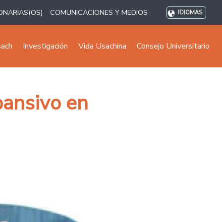
ONARIAS(OS)
COMUNICACIONES Y MEDIOS
IDIOMAS
sach
Investigación
Vida Usachina
Consejo Universitario
pansivo en