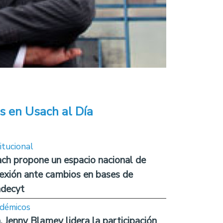
s en Usach al Día
itucional
ch propone un espacio nacional de
lexión ante cambios en bases de
decyt
démicos
. Jenny Blamey lidera la participación