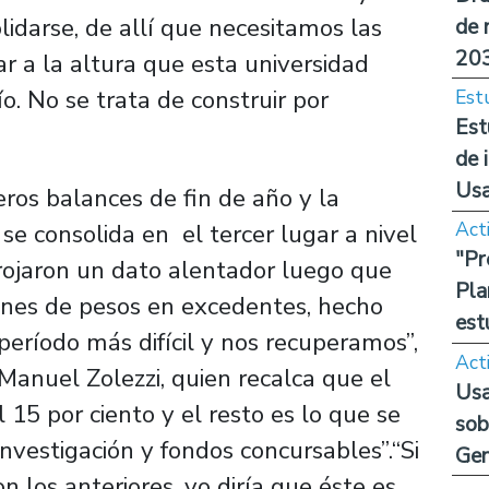
lidarse, de allí que necesitamos las
de 
20
r a la altura que esta universidad
ío. No se trata de construir por
Est
Est
de 
Us
ros balances de fin de año y la
Act
se consolida en el tercer lugar a nivel
"Pr
arrojaron un dato alentador luego que
Pla
ones de pesos en excedentes, hecho
est
ríodo más difícil y nos recuperamos”,
Act
 Manuel Zolezzi, quien recalca que el
Usa
15 por ciento y el resto es lo que se
sob
nvestigación y fondos concursables”.“Si
Ge
los anteriores, yo diría que éste es