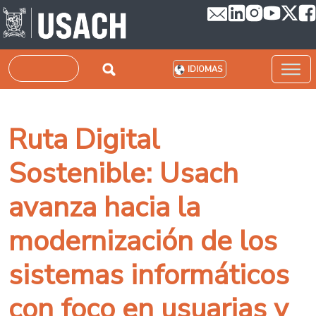
Pasar al contenido principal
Buscar
IDIOMAS
Ruta Digital
Sostenible: Usach
avanza hacia la
modernización de los
sistemas informáticos
con foco en usuarias y