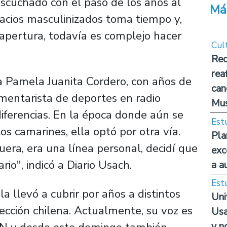
scuchado con el paso de los años al
Má
pacios masculinizados toma tiempo y,
pertura, todavía es complejo hacer
Cul
Rec
rea
a Pamela Juanita Cordero, con años de
can
omentarista de deportes en radio
Mus
diferencias. En la época donde aún se
Est
los camarines, ella optó por otra vía.
Pla
uera, era una línea personal, decidí que
exc
io", indicó a Diario Usach.
a a
Est
a llevó a cubrir por años a distintos
Uni
ección chilena. Actualmente, su voz es
Usa
y n