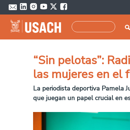
Pasar al contenido principal
Buscar
“Sin pelotas”: Rad
las mujeres en el 
La periodista deportiva Pamela J
que juegan un papel crucial en es