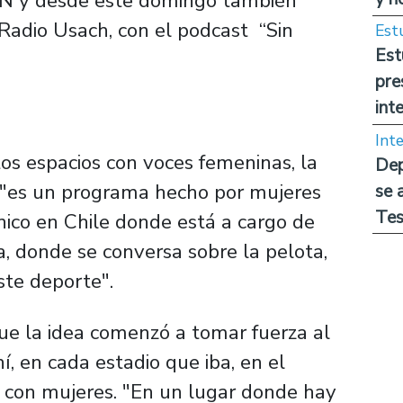
N y desde este domingo también
e Radio Usach, con el podcast “Sin
Est
Est
pre
int
Int
os espacios con voces femeninas, la
Dep
e "es un programa hecho por mujeres
se 
Tes
nico en Chile donde está a cargo de
va, donde se conversa sobre la pelota,
ste deporte".
ue la idea comenzó a tomar fuerza al
í, en cada estadio que iba, en el
a con mujeres. "En un lugar donde hay