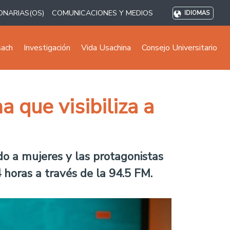
ONARIAS(OS)
COMUNICACIONES Y MEDIOS
IDIOMAS
sach
Investigación
Vida Usachina
Consejo Universitario
 que visibiliza a
o a mujeres y las protagonistas
 horas a través de la 94.5 FM.