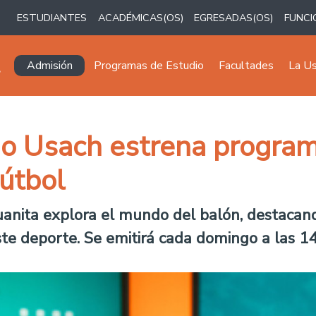
ESTUDIANTES
ACADÉMICAS(OS)
EGRESADAS(OS)
FUNCI
Navegación principal
Admisión
Programas de Estudio
Facultades
La U
io Usach estrena programa
fútbol
uanita explora el mundo del balón, destacand
te deporte. Se emitirá cada domingo a las 14