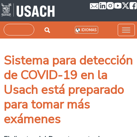
Pasar al contenido principal
Buscar
IDIOMAS
Sistema para detección
de COVID-19 en la
Usach está preparado
para tomar más
exámenes