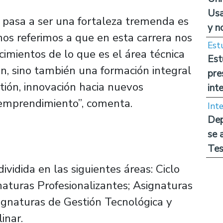
Usa
 pasa a ser una fortaleza tremenda es
y n
 nos referimos a que en esta carrera nos
Est
imientos de lo que es el área técnica
Est
n, sino también una formación integral
pre
tión, innovación hacia nuevos
int
 emprendimiento”, comenta.
Int
Dep
se 
Tes
ividida en las siguientes áreas: Ciclo
gnaturas Profesionalizantes; Asignaturas
signaturas de Gestión Tecnológica y
inar.