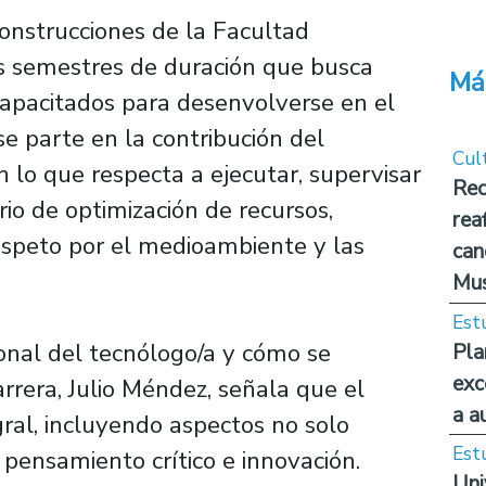
onstrucciones de la Facultad
is semestres de duración que busca
Má
apacitados para desenvolverse en el
se parte en la contribución del
Cul
n lo que respecta a ejecutar, supervisar
Rec
erio de optimización de recursos,
rea
 respeto por el medioambiente y las
can
Mus
Est
onal del tecnólogo/a y cómo se
Pla
exc
carrera, Julio Méndez, señala que el
a a
gral, incluyendo aspectos no solo
Est
 pensamiento crítico e innovación.
Uni