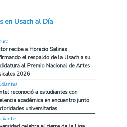
s en Usach al Día
tura
tor recibe a Horacio Salinas
firmando el respaldo de la Usach a su
didatura al Premio Nacional de Artes
icales 2026
udiantes
ntel reconoció a estudiantes con
elencia académica en encuentro junto
utoridades universitarias
udiantes
versidad celebra el cierre de la Liga