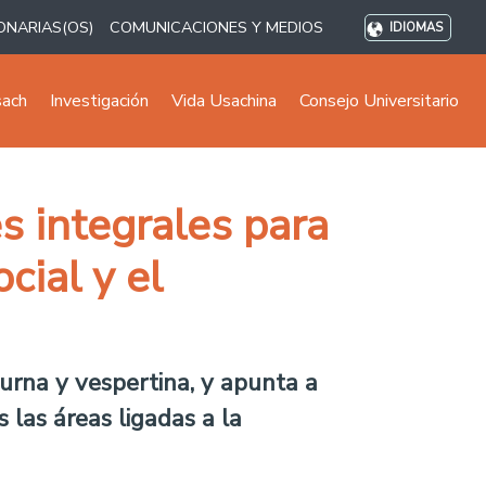
ONARIAS(OS)
COMUNICACIONES Y MEDIOS
IDIOMAS
sach
Investigación
Vida Usachina
Consejo Universitario
s integrales para
cial y el
urna y vespertina, y apunta a
las áreas ligadas a la