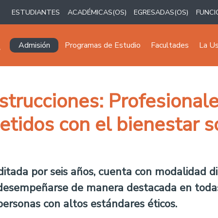
ESTUDIANTES
ACADÉMICAS(OS)
EGRESADAS(OS)
FUNCI
Navegación principal
Admisión
Programas de Estudio
Facultades
La U
trucciones: Profesionale
tidos con el bienestar so
ditada por seis años, cuenta con modalidad di
 desempeñarse de manera destacada en todas 
ersonas con altos estándares éticos.