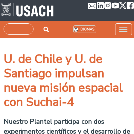
Pasar al contenido principal
Buscar
IDIOMAS
U. de Chile y U. de
Santiago impulsan
nueva misión espacial
con Suchai-4
Nuestro Plantel participa con dos
experimentos científicos y el desarrollo de