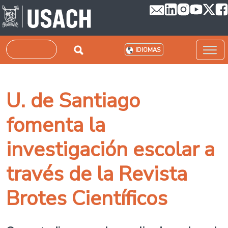
Pasar al contenido principal
Buscar
IDIOMAS
U. de Santiago
fomenta la
investigación escolar a
través de la Revista
Brotes Científicos