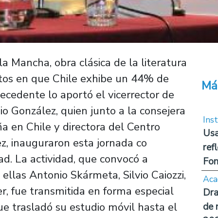
la Mancha, obra clásica de la literatura
tos en que Chile exhibe un 44% de
Má
ecedente lo aportó el vicerrector de
io González, quien junto a la consejera
Inst
a en Chile y directora del Centro
Usa
, inauguraron esta jornada co
ref
ad. La actividad, que convocó a
Fon
ellas Antonio Skármeta, Silvio Caiozzi,
Aca
er, fue transmitida en forma especial
Dra
que trasladó su estudio móvil hasta el
de 