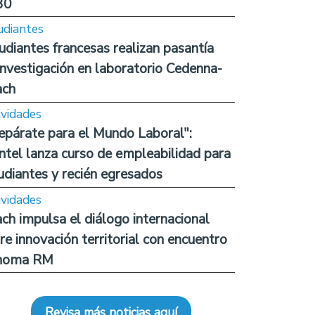
30
udiantes
udiantes francesas realizan pasantía
investigación en laboratorio Cedenna-
ach
ividades
epárate para el Mundo Laboral":
ntel lanza curso de empleabilidad para
udiantes y recién egresados
ividades
ch impulsa el diálogo internacional
re innovación territorial con encuentro
noma RM
Revisa más noticias aquí