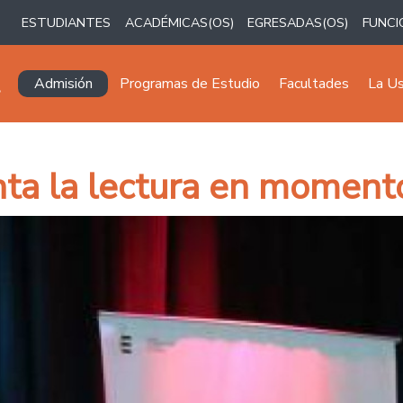
ESTUDIANTES
ACADÉMICAS(OS)
EGRESADAS(OS)
FUNCI
Navegación principal
Admisión
Programas de Estudio
Facultades
La U
ta la lectura en momento 