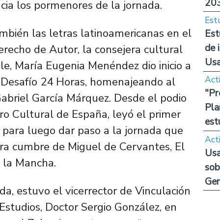
20
cia los pormenores de la jornada.
Est
bién las letras latinoamericanas en el
Est
de 
erecho de Autor, la consejera cultural
Us
e, María Eugenia Menéndez dio inicio a
Act
e Desafío 24 Horas, homenajeando al
"Pr
Gabriel García Márquez. Desde el podio
Pla
tro Cultural de España, leyó el primer
est
 para luego dar paso a la jornada que
Act
obra cumbre de Miguel de Cervantes, El
Usa
 la Mancha.
sob
Ge
da, estuvo el vicerrector de Vinculación
Estudios, Doctor Sergio González, en