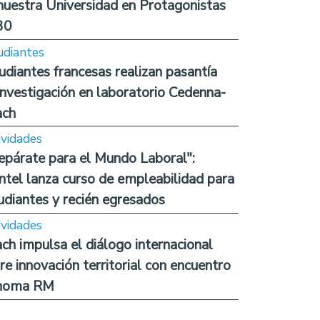
nuestra Universidad en Protagonistas
30
udiantes
udiantes francesas realizan pasantía
investigación en laboratorio Cedenna-
ach
ividades
epárate para el Mundo Laboral":
ntel lanza curso de empleabilidad para
udiantes y recién egresados
ividades
ch impulsa el diálogo internacional
re innovación territorial con encuentro
noma RM