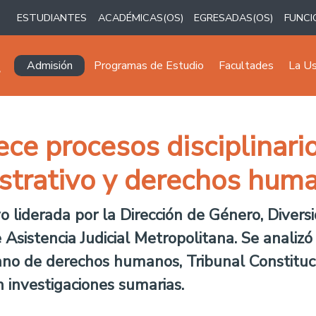
ESTUDIANTES
ACADÉMICAS(OS)
EGRESADAS(OS)
FUNCI
Navegación principal
Admisión
Programas de Estudio
Facultades
La U
ece procesos disciplinari
strativo y derechos hum
vo liderada por la Dirección de Género, Divers
e Asistencia Judicial Metropolitana. Se analiz
no de derechos humanos, Tribunal Constitucio
n investigaciones sumarias.