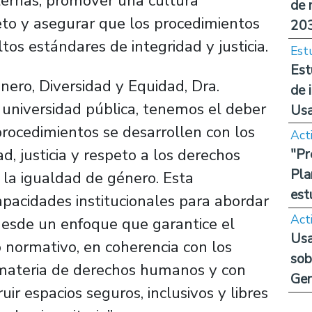
nternas, promover una cultura
de 
eto y asegurar que los procedimientos
20
ltos estándares de integridad y justicia.
Est
Est
énero, Diversidad y Equidad, Dra.
de 
 universidad pública, tenemos el deber
Us
rocedimientos se desarrollen con los
Act
d, justicia y respeto a los derechos
"Pr
Pla
 la igualdad de género. Esta
est
apacidades institucionales para abordar
Act
 desde un enfoque que garantice el
Usa
 normativo, en coherencia con los
sob
materia de derechos humanos y con
Ge
ir espacios seguros, inclusivos y libres