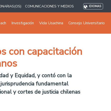
ONARIAS(OS)
COMUNICACIONES Y MEDIOS
IDIOMAS
sach
Investigación
Vida Usachina
Consejo Universitario
os con capacitación
anos
idad y Equidad, y contó con la
ó jurisprudencia fundamental
nal y cortes de justicia chilenas