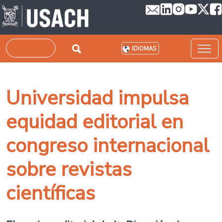
Pasar al contenido principal
Buscar
IDIOMAS
Universidad impulsa
equidad editorial en
congreso internacional
sobre revistas
científicas