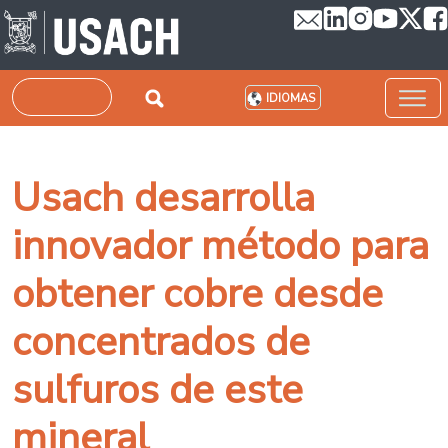
Pasar al contenido principal
Buscar
IDIOMAS
Usach desarrolla
innovador método para
obtener cobre desde
concentrados de
sulfuros de este
mineral