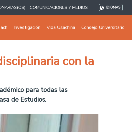
ONARIAS(OS)
COMUNICACIONES Y MEDIOS
IDIOMAS
sach
Investigación
Vida Usachina
Consejo Universitario
sciplinaria con la
académico para todas las
asa de Estudios.