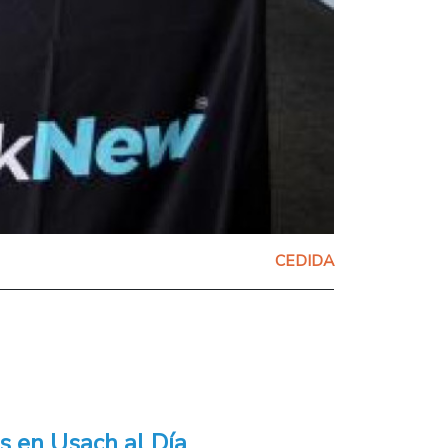
CEDIDA
s en Usach al Día