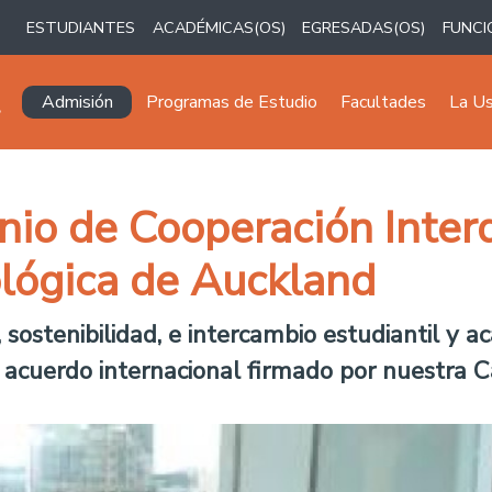
ESTUDIANTES
ACADÉMICAS(OS)
EGRESADAS(OS)
FUNCI
Navegación principal
Admisión
Programas de Estudio
Facultades
La U
io de Cooperación Interdi
lógica de Auckland
 sostenibilidad, e intercambio estudiantil y 
 acuerdo internacional firmado por nuestra C