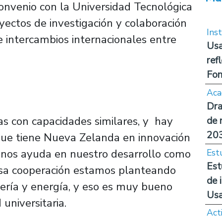
convenio con la Universidad Tecnológica
yectos de investigación y colaboración
Inst
de intercambios internacionales entre
Usa
ref
Fon
Aca
Dra
s con capacidades similares, y hay
de 
20
que tiene Nueva Zelanda en innovación
 nos ayuda en nuestro desarrollo como
Est
Est
esa cooperación estamos planteando
de 
ería y energía, y eso es muy bueno
Us
 universitaria.
Act