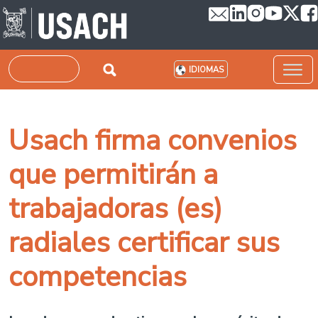
Pasar al contenido principal
Buscar
IDIOMAS
Usach firma convenios
que permitirán a
trabajadoras (es)
radiales certificar sus
competencias