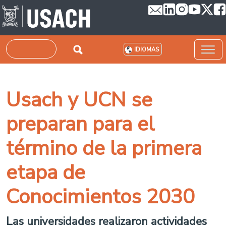
Pasar al contenido principal
Buscar
IDIOMAS
Usach y UCN se
preparan para el
término de la primera
etapa de
Conocimientos 2030
Las universidades realizaron actividades