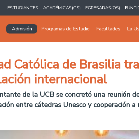
ESTUDIANTES
ACADÉMICAS(OS)
EGRESADAS(OS)
FUNCI
Navegación principal
Admisión
Programas de Estudio
Facultades
La U
d Católica de Brasilia tr
lación internacional
entante de la UCB se concretó una reunión de
ción entre cátedras Unesco y cooperación a n