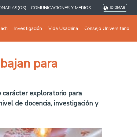
ONARIAS(OS)
COMUNICACIONES Y MEDIOS
IDIOMAS
sach
Investigación
Vida Usachina
Consejo Universitario
abajan para
 carácter exploratorio para
ivel de docencia, investigación y