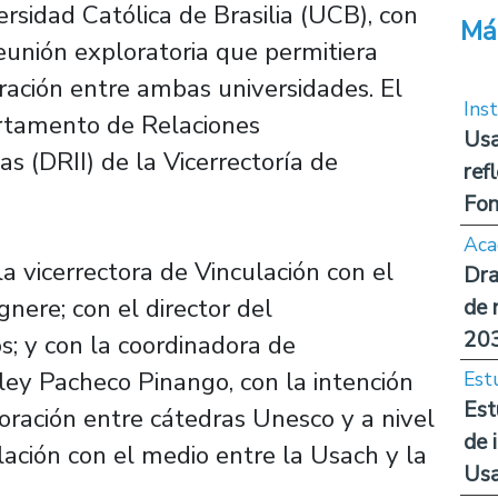
ersidad Católica de Brasilia (UCB), con
Má
reunión exploratoria que permitiera
ración entre ambas universidades. El
Inst
rtamento de Relaciones
Usa
as (DRII) de la Vicerrectoría de
ref
Fon
Aca
la vicerrectora de Vinculación con el
Dra
gnere; con el director del
de 
20
s; y con la coordinadora de
ley Pacheco Pinango, con la intención
Est
Est
oración entre cátedras Unesco y a nivel
de 
ulación con el medio entre la Usach y la
Us