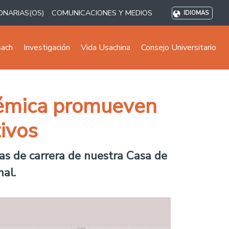
ONARIAS(OS)
COMUNICACIONES Y MEDIOS
IDIOMAS
sach
Investigación
Vida Usachina
Consejo Universitario
adémica promueven
tivos
uras de carrera de nuestra Casa de
nal.