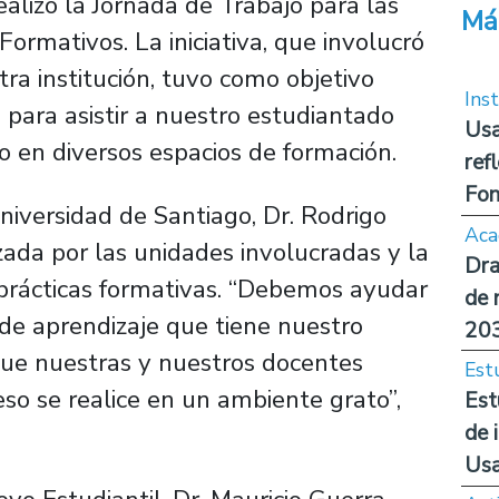
alizó la Jornada de Trabajo para las
Má
ormativos. La iniciativa, que involucró
tra institución, tuvo como objetivo
Inst
 para asistir a nuestro estudiantado
Usa
go en diversos espacios de formación.
ref
Fon
Universidad de Santiago, Dr. Rodrigo
Aca
izada por las unidades involucradas y la
Dra
 prácticas formativas. “Debemos ayudar
de 
 de aprendizaje que tiene nuestro
20
, que nuestras y nuestros docentes
Est
so se realice en un ambiente grato”,
Est
de 
Us