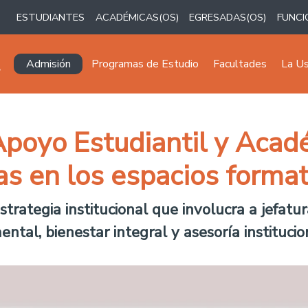
ESTUDIANTES
ACADÉMICAS(OS)
EGRESADAS(OS)
FUNCI
Navegación principal
Admisión
Programas de Estudio
Facultades
La U
 Apoyo Estudiantil y Ac
as en los espacios forma
strategia institucional que involucra a jefat
tal, bienestar integral y asesoría institucio