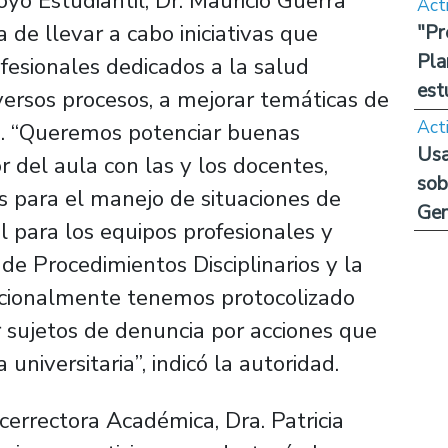
oyo Estudiantil, Dr. Mauricio Guerra
Act
 de llevar a cabo iniciativas que
"Pr
Pla
ofesionales dedicados a la salud
est
versos procesos, a mejorar temáticas de
Act
ón. “Queremos potenciar buenas
Usa
or del aula con las y los docentes,
sob
 para el manejo de situaciones de
Ge
l para los equipos profesionales y
de Procedimientos Disciplinarios y la
tucionalmente tenemos protocolizado
 sujetos de denuncia por acciones que
universitaria”, indicó la autoridad.
icerrectora Académica, Dra. Patricia