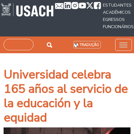
Passar para o conteúdo principal
ESTUDANTES
ACADÊMICOS
EGRESSOS
FUNCIONÁRIOS
Pesquisar
TRADUÇÃO
Universidad celebra
165 años al servicio de
la educación y la
equidad