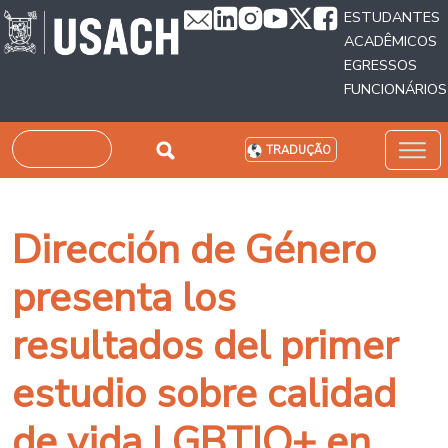
Passar para o conteúdo principal
ESTUDANTES
ACADÊMICOS
EGRESSOS
FUNCIONÁRIOS
Pesquisar
TRADUÇÃO
Dirección de Género
presenta los
resultados del primer
estudio sobre calidad
de vida LGBTIQ+ en