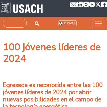
Pasar al contenido principal
Buscar
IDIOMAS
100 jóvenes líderes de
2024
Egresada es reconocida entre las 100
jóvenes líderes de 2024 por abrir
nuevas posibilidades en el campo de
la tecnología energética