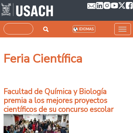
Pasar al contenido principal
Buscar
IDIOMAS
Feria Científica
Facultad de Química y Biología
premia a los mejores proyectos
científicos de su concurso escolar