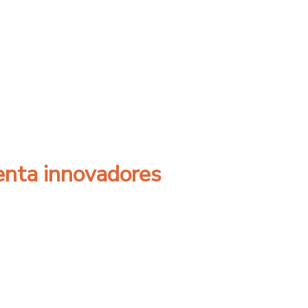
el filósofo y escritor Dr. Hernán Neira
senta innovadores