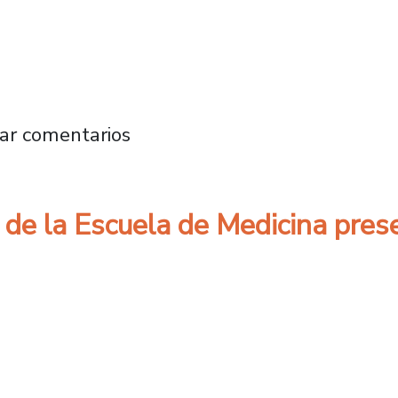
ión sobre el “suicidio soberano y patológico” d
ar comentarios
n de la Escuela de Medicina pre