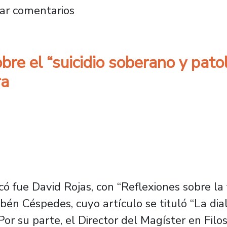
etología del Plantel realiza exposición y ch
ar comentarios
bre el “suicidio soberano y patol
ra
 fue David Rojas, con “Reflexiones sobre la f
bén Céspedes, cuyo artículo se tituló “La dia
or su parte, el Director del Magíster en Filoso