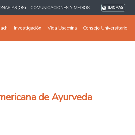
ONARIAS(OS)
COMUNICACIONES Y MEDIOS
IDIOMAS
sach
Investigación
Vida Usachina
Consejo Universitario
americana de Ayurveda