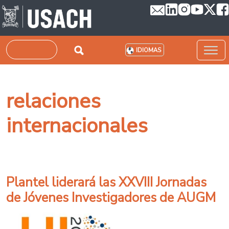
Pasar al contenido principal
Buscar
IDIOMAS
relaciones
internacionales
Plantel liderará las XXVIII Jornadas
de Jóvenes Investigadores de AUGM