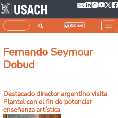
Pasar al contenido principal
Buscar
IDIOMAS
Fernando Seymour
Dobud
Destacado director argentino visita
Plantel con el fin de potenciar
enseñanza artística