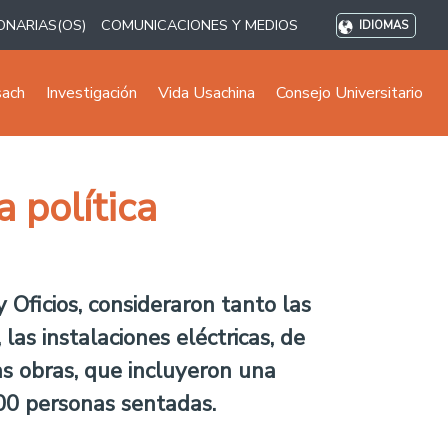
ONARIAS(OS)
COMUNICACIONES Y MEDIOS
IDIOMAS
sach
Investigación
Vida Usachina
Consejo Universitario
 política
 Oficios, consideraron tanto las
las instalaciones eléctricas, de
las obras, que incluyeron una
00 personas sentadas.