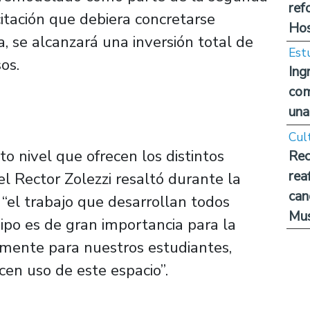
ref
citación que debiera concretarse
Hos
, se alcanzará una inversión total de
Est
os.
Ing
com
una
Cul
lto nivel que ofrecen los distintos
Rec
rea
l Rector Zolezzi resaltó durante la
can
“el trabajo que desarrollan todos
Mus
ipo es de gran importancia para la
lmente para nuestros estudiantes,
cen uso de este espacio”.