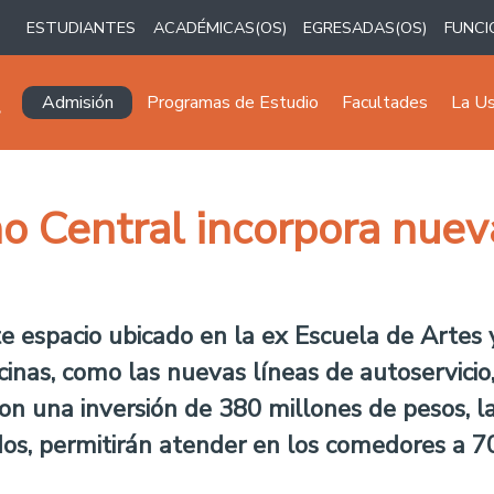
ESTUDIANTES
ACADÉMICAS(OS)
EGRESADAS(OS)
FUNCI
Navegación principal
Admisión
Programas de Estudio
Facultades
La U
 Central incorpora nueva
e espacio ubicado en la ex Escuela de Artes y
inas, como las nuevas líneas de autoservicio, 
 Con una inversión de 380 millones de pesos, 
os, permitirán atender en los comedores a 7