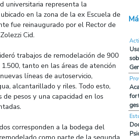
 universitaria representa la
 ubicado en la zona de la ex Escuela de
Má
nte fue reinaugurado por el Rector de
Zolezzi Cid.
Act
Usa
ideró trabajos de remodelación de 900
sob
1.500, tanto en las áreas de atención
Ge
 nuevas líneas de autoservicio,
Pro
gua, alcantarillado y riles. Todo esto,
Aca
s de pesos y una capacidad en los
for
ges
ntadas.
Est
Doc
dos corresponden a la bodega del
Psi
á remodelado como parte de la segunda