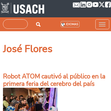
Pasar al contenido principal
Buscar
IDIOMAS
José Flores
Robot ATOM cautivó al público en la
primera feria del cerebro del país