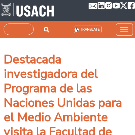
Skip to main content
Search
TRANSLATE
Destacada
investigadora del
Programa de las
Naciones Unidas para
el Medio Ambiente
visita la Facultad de