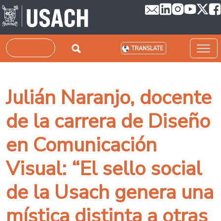
Skip to main content
Search
TRANSLATE
Julián Naranjo, docente
de la carrera de Diseño
en Comunicación
Visual: “El sello social
de la Usach genera una
mística distinta a otras