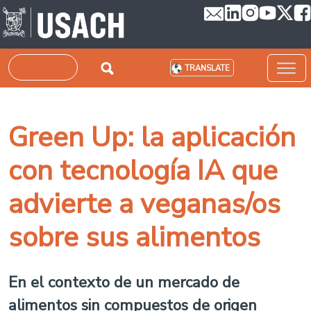
Skip to main content
Search
TRANSLATE
Green Up: la aplicación
con tecnología IA que
advierte a veganas/os
sobre sus alimentos
En el contexto de un mercado de
alimentos sin compuestos de origen