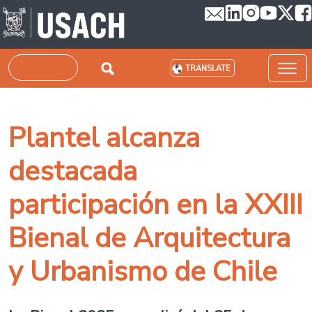
Skip to main content
Search
TRANSLATE
Plantel alcanza
destacada
participación en la XXIII
Bienal de Arquitectura
y Urbanismo de Chile