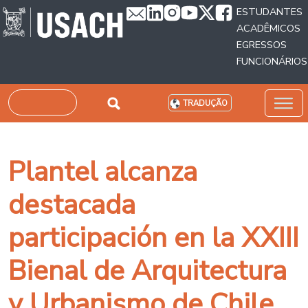
Passar para o conteúdo principal
ESTUDANTES
ACADÊMICOS
EGRESSOS
FUNCIONÁRIOS
Pesquisar
TRADUÇÃO
Plantel alcanza
destacada
participación en la XXIII
Bienal de Arquitectura
y Urbanismo de Chile