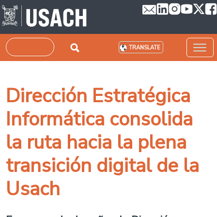
Skip to main content
Search
TRANSLATE
Dirección Estratégica
Informática consolida
la ruta hacia la plena
transición digital de la
Usach