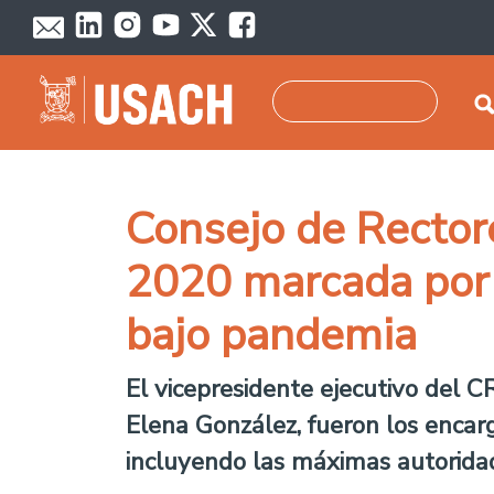
Skip to main content
Search
Consejo de Rectore
2020 marcada por 
bajo pandemia
El vicepresidente ejecutivo del C
Elena González, fueron los encarg
incluyendo las máximas autoridad