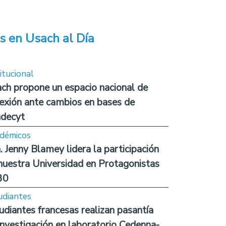
s en Usach al Día
itucional
ch propone un espacio nacional de
lexión ante cambios en bases de
decyt
démicos
. Jenny Blamey lidera la participación
nuestra Universidad en Protagonistas
30
udiantes
udiantes francesas realizan pasantía
investigación en laboratorio Cedenna-