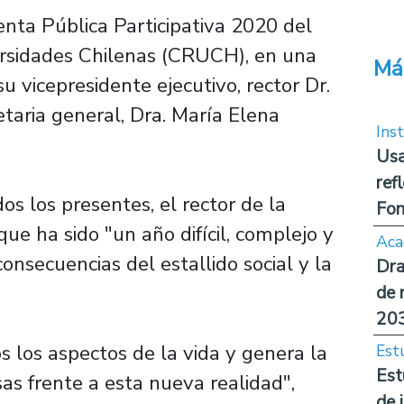
enta Pública Participativa 2020 del
ersidades Chilenas (CRUCH), en una
Má
u vicepresidente ejecutivo, rector Dr.
etaria general, Dra. María Elena
Inst
Usa
ref
os los presentes, el rector de la
Fon
ue ha sido "un año difícil, complejo y
Aca
onsecuencias del estallido social y la
Dra
de 
20
s los aspectos de la vida y genera la
Est
Est
as frente a esta nueva realidad",
de 