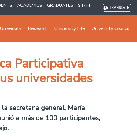
DENTS
ACADEMICS
GRADUATES
STAFF
TRANSLATE
University
Research
University Life
University Council
a Participativa
sus universidades
 la secretaria general, María
eunió a más de 100 participantes,
jo.