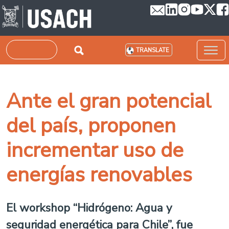
Skip to main content
Search
TRANSLATE
Ante el gran potencial
del país, proponen
incrementar uso de
energías renovables
El workshop “Hidrógeno: Agua y
seguridad energética para Chile”, fue