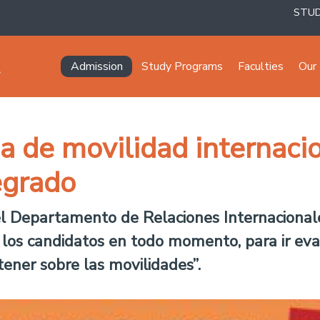
STU
Navegación principal
Admission
Study Programs
Faculties
Our 
a de movilidad internaci
egrado
l Departamento de Relaciones Internacionales
los candidatos en todo momento, para ir ev
ener sobre las movilidades”.