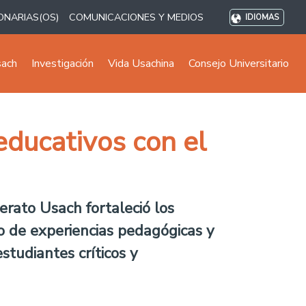
ONARIAS(OS)
COMUNICACIONES Y MEDIOS
IDIOMAS
sach
Investigación
Vida Usachina
Consejo Universitario
ducativos con el
erato Usach fortaleció los
o de experiencias pedagógicas y
studiantes críticos y