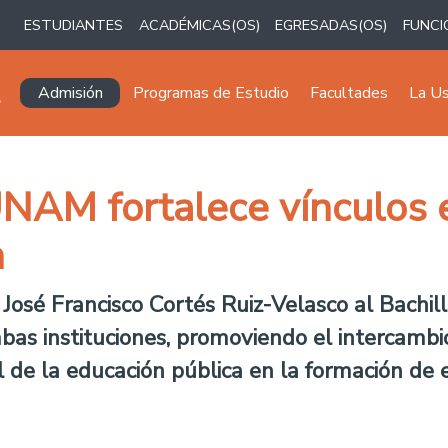
ESTUDIANTES
ACADÉMICAS(OS)
EGRESADAS(OS)
FUNCI
Navegación principal
Admisión
Programas de Estudio
Facultades
La U
NAM fortalece vínculos e
h
José Francisco Cortés Ruiz-Velasco al Bachill
bas instituciones, promoviendo el intercambi
l de la educación pública en la formación de e