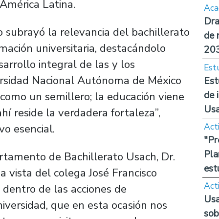
 América Latina.
Aca
Dra
 subrayó la relevancia del bachillerato
de 
mación universitaria, destacándolo
20
arrollo integral de las y los
Est
versidad Nacional Autónoma de México
Est
de 
 como un semillero; la educación viene
Us
í reside la verdadera fortaleza”,
Act
vo esencial.
"Pr
Pla
artamento de Bachillerato Usach, Dr.
est
a vista del colega José Francisco
Act
 dentro de las acciones de
Usa
niversidad, que en esta ocasión nos
sob