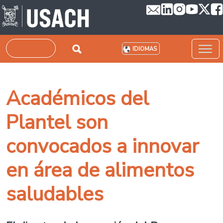
Pasar al contenido principal
Buscar
IDIOMAS
Académicos del
Plantel son
convocados a innovar
en área de alimentos
saludables