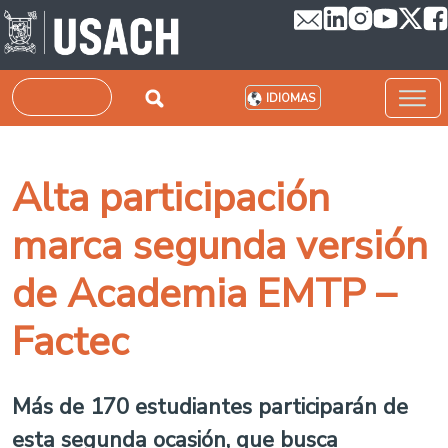
Pasar al contenido principal
Buscar
IDIOMAS
Alta participación
marca segunda versión
de Academia EMTP –
Factec
Más de 170 estudiantes participarán de
esta segunda ocasión, que busca