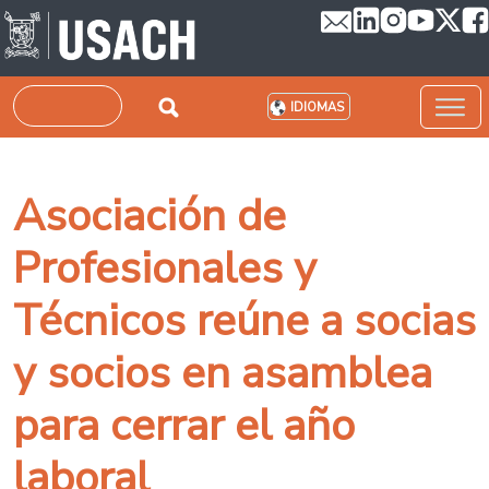
Pasar al contenido principal
Buscar
IDIOMAS
Asociación de
Profesionales y
Técnicos reúne a socias
y socios en asamblea
para cerrar el año
laboral