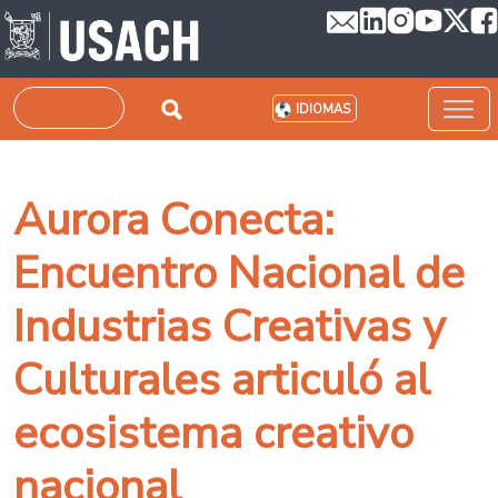
Pasar al contenido principal
Buscar
IDIOMAS
Aurora Conecta:
Encuentro Nacional de
Industrias Creativas y
Culturales articuló al
ecosistema creativo
nacional