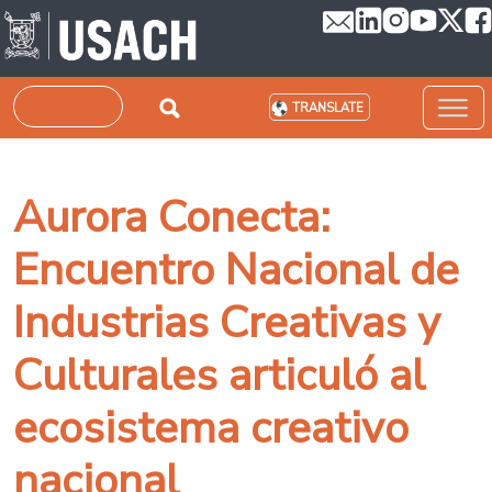
Skip to main content
Search
TRANSLATE
Aurora Conecta:
Encuentro Nacional de
Industrias Creativas y
Culturales articuló al
ecosistema creativo
nacional