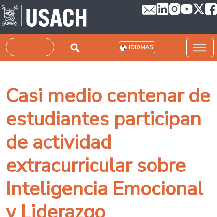
Pasar al contenido principal
Buscar
IDIOMAS
Casi medio centenar de
estudiantes participan
de actividad
extracurricular sobre
Inteligencia Emocional
y Liderazgo