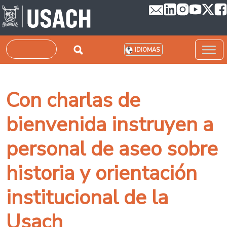
Pasar al contenido principal
Buscar
IDIOMAS
Con charlas de
bienvenida instruyen a
personal de aseo sobre
historia y orientación
institucional de la
Usach