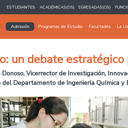
ESTUDIANTES
ACADÉMICAS(OS)
EGRESADAS(OS)
FUNCI
Navegación principal
Admisión
Programas de Estudio
Facultades
La U
lo: un debate estratégico
Donoso, Vicerrector de Investigación, Innova
o del Departamento de Ingeniería Química y 