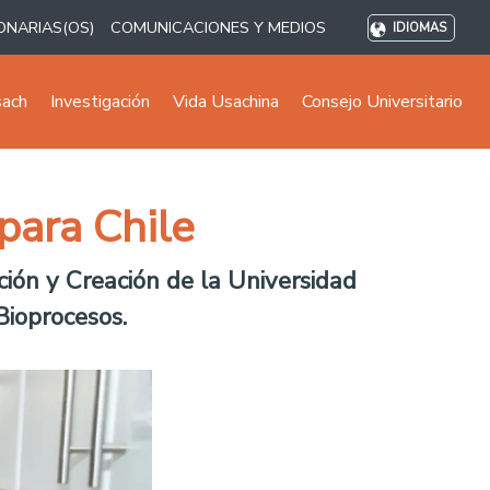
ONARIAS(OS)
COMUNICACIONES Y MEDIOS
IDIOMAS
sach
Investigación
Vida Usachina
Consejo Universitario
 para Chile
ción y Creación de la Universidad
Bioprocesos.