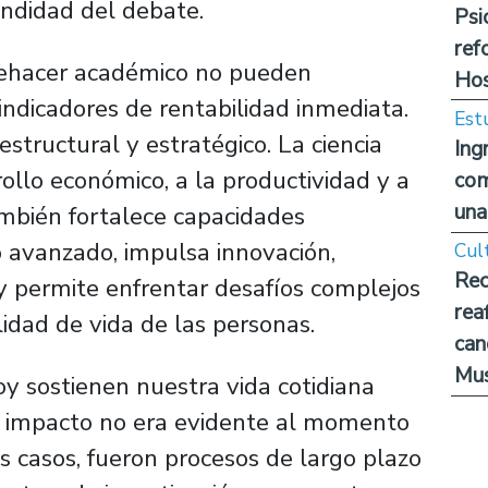
undidad del debate.
Psi
ref
 quehacer académico no pueden
Hos
ndicadores de rentabilidad inmediata.
Est
tructural y estratégico. La ciencia
Ing
rollo económico, a la productividad y a
com
una
mbién fortalece capacidades
 avanzado, impulsa innovación,
Cul
Rec
y permite enfrentar desafíos complejos
rea
idad de vida de las personas.
can
Mus
y sostienen nuestra vida cotidiana
yo impacto no era evidente al momento
s casos, fueron procesos de largo plazo