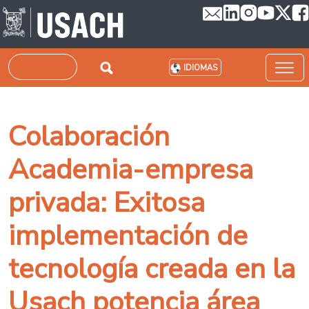
Pasar al contenido principal
Buscar
IDIOMAS
Colaboración
Academia-empresa
privada: Exitosa
implementación de
tecnología creada en la
Usach potencia área