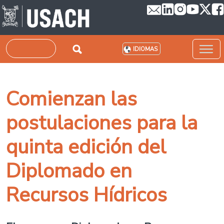
Pasar al contenido principal
Buscar
IDIOMAS
Comienzan las
postulaciones para la
quinta edición del
Diplomado en
Recursos Hídricos