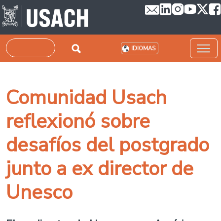
Pasar al contenido principal
Buscar
IDIOMAS
Comunidad Usach
reflexionó sobre
desafíos del postgrado
junto a ex director de
Unesco