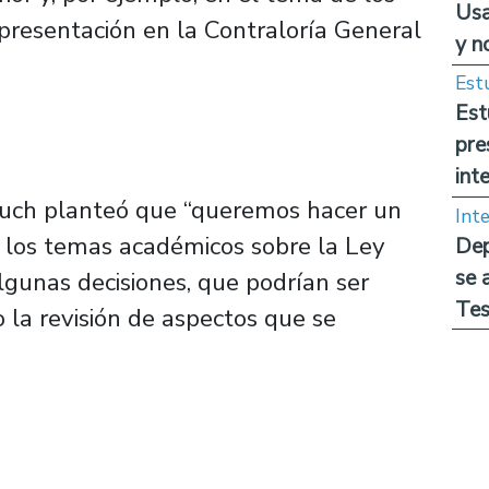
Usa
presentación en la Contraloría General
y n
Est
Est
pre
int
Cruch planteó que “queremos hacer un
Int
a los temas académicos sobre la Ley
Dep
se 
lgunas decisiones, que podrían ser
Tes
o la revisión de aspectos que se