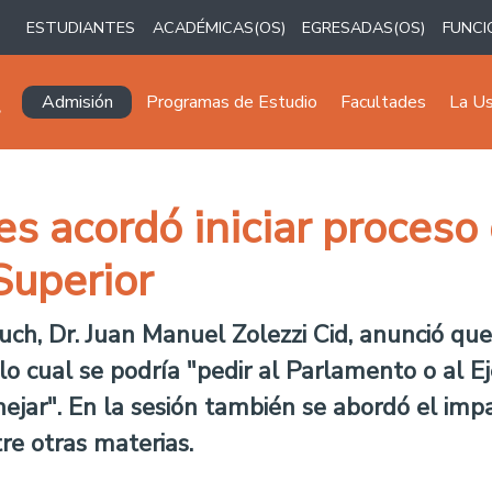
ESTUDIANTES
ACADÉMICAS(OS)
EGRESADAS(OS)
FUNCI
Navegación principal
Admisión
Programas de Estudio
Facultades
La U
s acordó iniciar proceso 
Superior
ruch, Dr. Juan Manuel Zolezzi Cid, anunció qu
lo cual se podría "pedir al Parlamento o al Ej
ejar". En la sesión también se abordó el impac
tre otras materias.