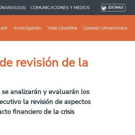
ONARIAS(OS)
COMUNICACIONES Y MEDIOS
IDIOMAS
sach
Investigación
Vida Usachina
Consejo Universitario
de revisión de la
e se analizarán y evaluarán los
ecutivo la revisión de aspectos
to financiero de la crisis