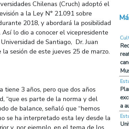
iversidades Chilenas (Cruch) adoptó el
revisión a la Ley N° 21.091 sobre
Má
urante 2018, y abordará la posibilidad
 Así lo dio a conocer el vicepresidente
Cul
a Universidad de Santiago, Dr. Juan
Rec
e la sesión de este jueves 25 de marzo.
rea
can
Mus
Est
ya tiene 3 años, pero que dos años
Pla
exc
, “que es parte de la norma y del
a a
modo de balance, señaló que “hemos
Est
o se ha interpretado esta ley desde la
Uni
or y, por ejemplo, en el tema de los